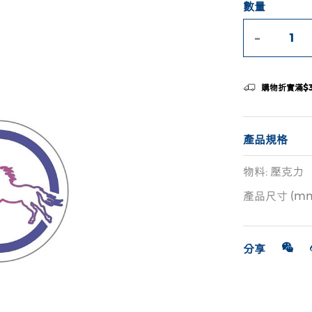
數量
-
購物折實滿$
產品規格
物料: 壓克力
產品尺寸 (mm): 
分享