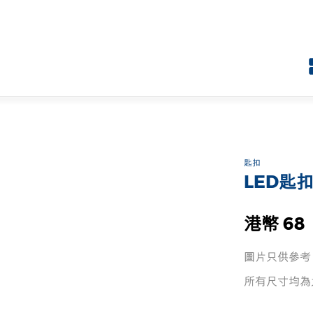
匙扣
LED匙扣
港幣 68
圖片只供參考
所有尺寸均為