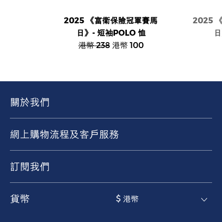
2025 《富衛保險冠軍賽馬
2025
日》- 短袖POLO 恤
日
港幣 238
港幣 100
關於我們
網上購物流程及客戶服務
訂閱我們
貨幣
$ 港幣