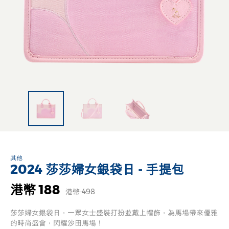
其他
2024 莎莎婦女銀袋日 - 手提包
港幣 188
港幣 498
莎莎婦女銀袋日，一眾女士盛裝打扮並戴上帽飾，為馬場帶來優雅
的時尚盛會，閃耀沙田馬場！