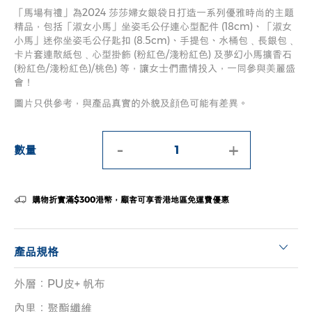
「馬場有禮」為2024 莎莎婦女銀袋日打造一系列優雅時尚的主題
精品，包括「淑女小馬」坐姿毛公仔連心型配件 (18cm)、「淑女
小馬」迷你坐姿毛公仔匙扣 (8.5cm)、手提包、水桶包﹑長銀包﹑
卡片套連散紙包﹑心型掛飾 (粉紅色/淺粉紅色) 及夢幻小馬擴香石
(粉紅色/淺粉紅色)/桃色) 等，讓女士們盡情投入，一同參與美麗盛
會！
圖片只供參考，與產品真實的外貌及顔色可能有差異。
-
+
數量
購物折實滿$300港幣，顧客可享香港地區免運費優惠
產品規格
外層：PU皮+ 帆布
內里：聚酯纖維