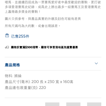
哩馬，並連續四屆成為一眾賽馬愛好者中最受歡迎的賽駒，更打破
多項香港賽馬史紀錄，成爲史上勝出最多一級賽馬王及香港賽馬史
上贏得最多獎金的賽駒！
圖片只供參考，與產品真實的外貌及顔色可能有差異
所有尺碼均為大約數，或會出現誤差。
已售255件
購物折實滿$300港幣，顧客可享香港地區免運費優惠
產品規格
物料: 滌綸
產品尺寸(毫米): 200 長 x 230 寬 x 160高
產品連包裝重量(克): 220