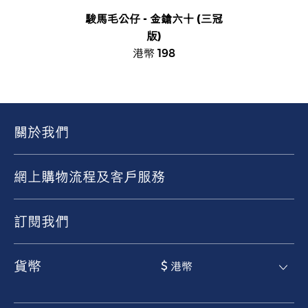
駿馬毛公仔 - 金鎗六十 (三冠
版)
港幣 198
關於我們
網上購物流程及客戶服務
訂閱我們
貨幣
$ 港幣