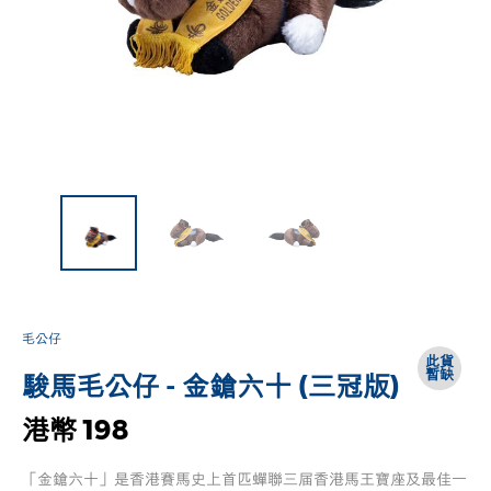
毛公仔
此貨
暫缺
駿馬毛公仔 - 金鎗六十 (三冠版)
港幣 198
「金鎗六十」是香港賽馬史上首匹蟬聯三届香港馬王寶座及最佳一