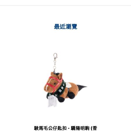
最近瀏覽
駿馬毛公仔匙扣 - 驕陽明駒 (香