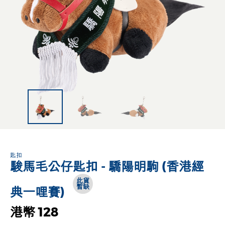
匙扣
駿馬毛公仔匙扣 - 驕陽明駒 (香港經
此貨
暫缺
典一哩賽)
港幣 128