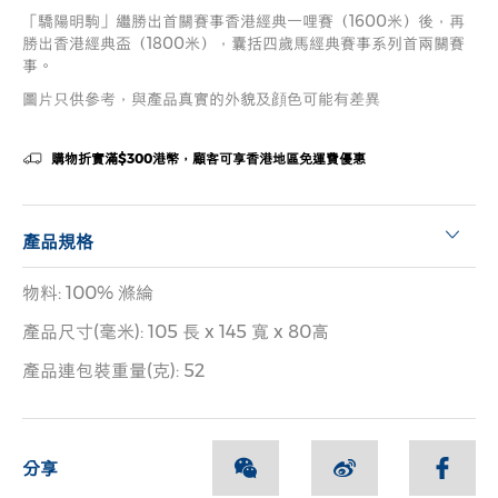
「驕陽明駒」繼勝出首關賽事香港經典一哩賽（1600米）後，再
勝出香港經典盃（1800米），囊括四歲馬經典賽事系列首兩關賽
事。
圖片只供參考，與產品真實的外貌及顔色可能有差異
購物折實滿$300港幣，顧客可享香港地區免運費優惠
產品規格
物料: 100% 滌綸
產品尺寸(毫米): 105 長 x 145 寬 x 80高
產品連包裝重量(克): 52
分享