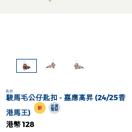
匙扣
駿馬毛公仔匙扣 - 嘉應高昇 (24/25香
此貨
新
暫缺
港馬王)
港幣 128