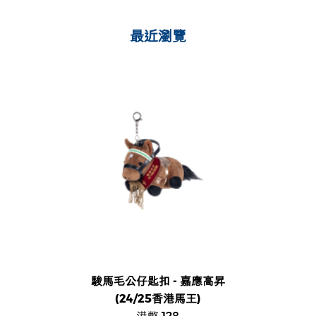
最近瀏覽
駿馬毛公仔匙扣 - 嘉應高昇
(24/25香港馬王)