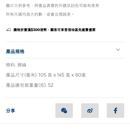
圖片只供參考，與產品真實的外貌及顔色可能有差異
所有尺碼均為大約數，或會出現誤差。
購物折實滿$300港幣，顧客可享香港地區免運費優惠
產品規格
物料: 滌綸
產品尺寸(毫米): 105 長 x 145 寬 x 80高
產品連包裝重量(克): 52
分享