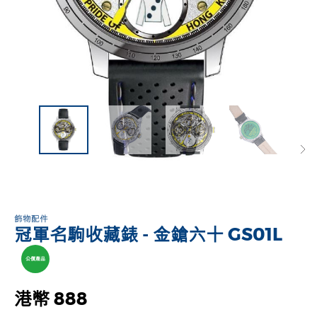
飾物配件
冠軍名駒收藏錶 - 金鎗六十 GS01L
公價產品
港幣 888