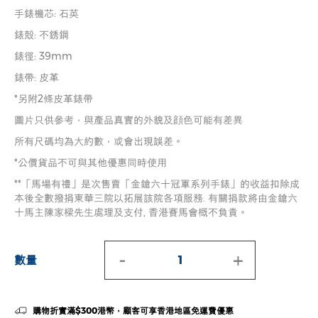
手錶機芯: 石英
錶殼: 不銹鋼
錶徑: 39mm
錶帶: 皮革
*另附2條皮革錶帶
圖片只供參考，與產品真實的外貌及顔色可能有差異
所有尺碼均為大約數，或會出現誤差。
*公價貨品不可與其他優惠同時使用
**「馬場有禮」是次售賣「金鎗六十冠軍系列手錶」的收益扣除成
本後全數撥捐東華三院以拓展該院各項服務. 有關捐款將由金鎗六
十馬主陳家樑先生處理及支付, 香港賽馬會概不負責。
-
+
數量
購物折實滿$300港幣，顧客可享香港地區免運費優惠