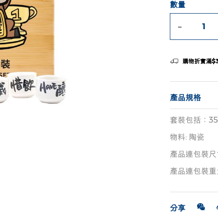
數量
-
購物折實滿$
產品規格
套裝包括：35ml
物料: 陶瓷
產品連包裝尺寸(毫
產品連包裝重量(克
分享