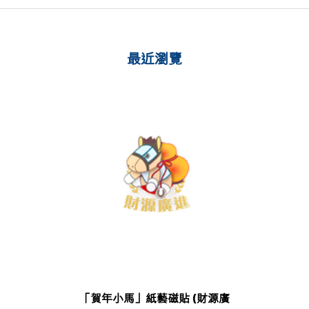
最近瀏覽
「賀年小馬」紙藝磁貼 (財源廣