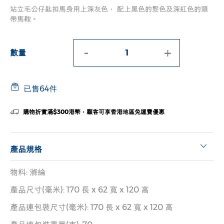
站立毛公仔匙扣馬身用上深灰色， 配上黑色的髮色及深紅色的頭
帶馬鞍。
-
+
數量
已售64件
購物折實滿$300港幣，顧客可享香港地區免運費優惠
產品規格
物料: 滌綸
產品尺寸(毫米): 170 長 x 62 寬 x 120 高
產品連包裝尺寸(毫米): 170 長 x 62 寬 x 120 高