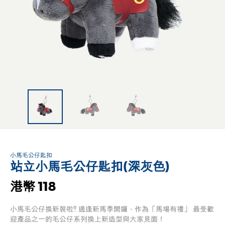
小馬毛公仔匙扣
站立小馬毛公仔匙扣(深灰色)
港幣 118
小馬毛公仔換新裝啦!! 適逢新馬季開鑼，作為「馬場有禮」 最受歡
迎產品之一的毛公仔系列換上新造型與大家見面！