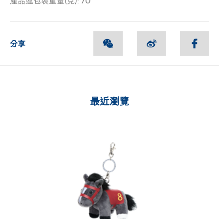
產品連包裝重量(克): 70
分享
最近瀏覽