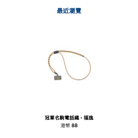
最近瀏覽
冠軍名駒電話繩 - 福逸
港幣 88