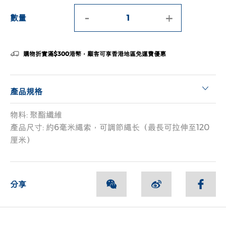
-
+
數量
購物折實滿$300港幣，顧客可享香港地區免運費優惠
產品規格
物料: 聚酯纖維
產品尺寸: 約6毫米繩索，可調節繩长（最長可拉伸至120
厘米）
分享