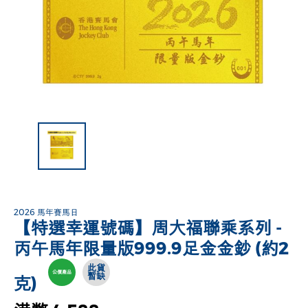
2026 馬年賽馬日
【特選幸運號碼】周大福聯乘系列 -
丙午馬年限量版999.9足金金鈔 (約2
此貨
公價產品
暫缺
克)