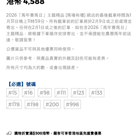
港幣 4,588
2026「馬年賽馬日」主題精品 [馬場有禮] 網店的最後截單時間為1
月31日晚上11時59分。所有截單前的訂單將於2月9日或之前處理並
寄出。任何在2月1日或之後的訂單，如包含2026「馬年賽馬日」
主題精品，將根據下單順序安排寄出，並不保證能在農曆馬年前送
達。敬請留意！
公價貨品不可與其他優惠同時使用。
圖片只供參考，與產品真實的外貌及顔色可能有差異。
所有尺寸均為大約數，或會出現誤差。
【必選】號碼
#15
#16
#98
#111
#123
#133
#178
#198
#200
#998
購物折實滿$300港幣，顧客可享香港地區免運費優惠