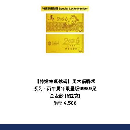
【特選幸運號碼】周大福聯乘
系列 - 丙午馬年限量版999.9足
金金鈔 (約2克)
港幣 4,588