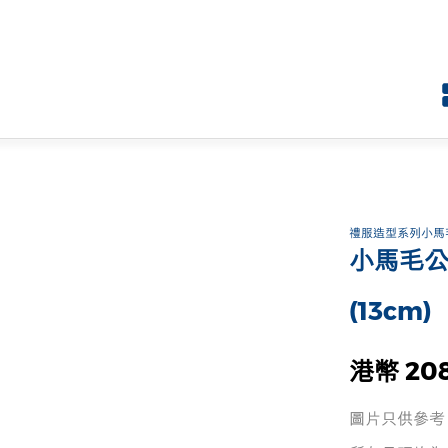
禮服造型系列小馬
小馬毛公
(13cm)
港幣 20
圖片只供參考