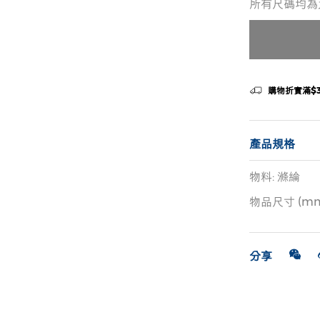
所有尺碼均為
購物折實滿$
產品規格
物料: 滌綸
物品尺寸 (mm):
分享