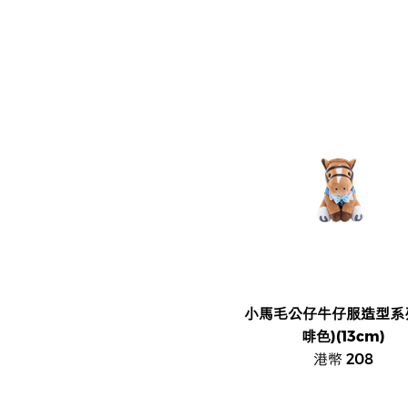
小馬毛公仔牛仔服造型系列
啡色)(13cm)
港幣 208