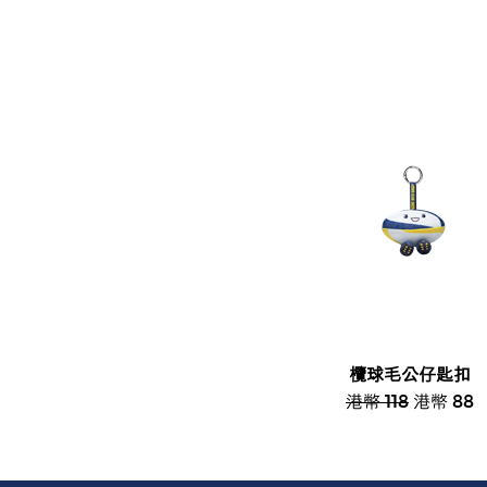
欖球毛公仔匙扣
港幣 118
港幣 88