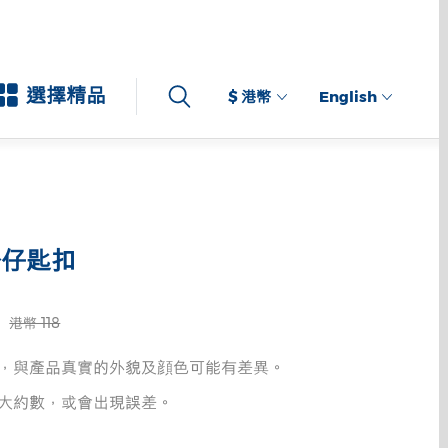
選擇精品
$ 港幣
English
公仔匙扣
港幣 118
，與產品真實的外貌及顔色可能有差異。
大約數，或會出現誤差。