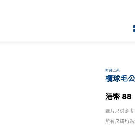
新貨上架
欖球毛
港幣 88
圖片只供參考
所有尺碼均為