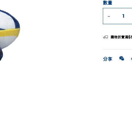
數量
-
購物折實滿$
分享