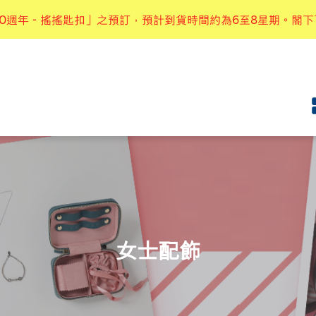
購物折實滿港幣$300 可享本地免運費優惠
0週年－搖搖匙扣」之預訂，預計到貨時間約為6至8星期。閣
女士配飾