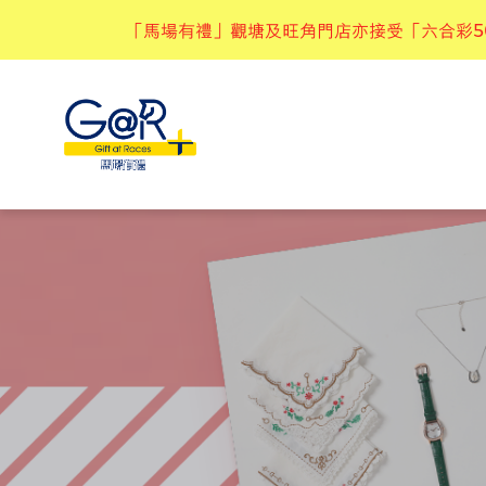
「馬場有禮」觀塘及旺角門店亦接受「六合彩5