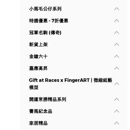
小馬毛公仔系列
特選優惠 - 7折優惠
冠軍名駒 (傳奇)
新貨上架
金鎗六十
嘉應高昇
Gift at Races x FingerART | 微縮紙藝
模型
開運常勝精品系列
賽馬紀念品
家居精品