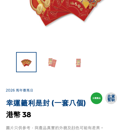
2026 馬年賽馬日
此貨
公價產品
暫缺
幸運籤利是封 (一套八個)
港幣 38
圖片只供參考，與產品真實的外貌及顔色可能有差異。