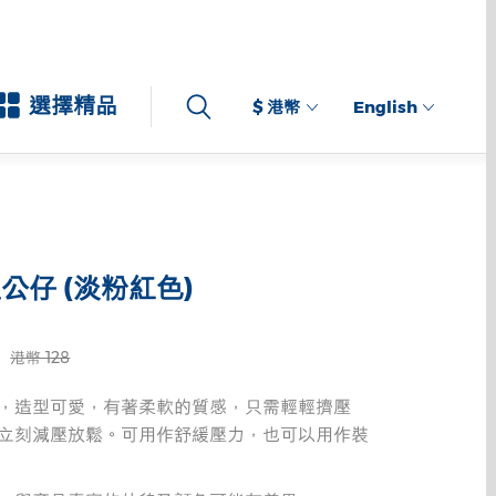
選擇精品
$ 港幣
English
公仔 (淡粉紅色)
港幣 128
，造型可愛，有著柔軟的質感，只需輕輕擠壓
立刻減壓放鬆。可用作舒緩壓力，也可以用作裝