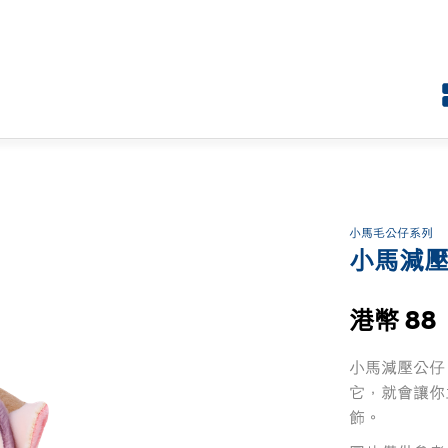
小馬毛公仔系列
小馬減壓
港幣 88
小馬減壓公仔
它，就會讓你
飾。