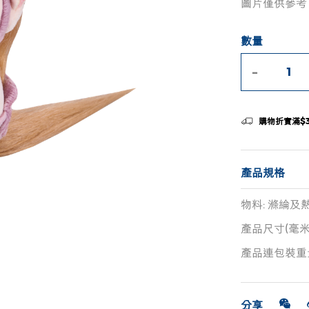
圖片僅供參考
數量
-
購物折實滿$
產品規格
物料: 滌綸及
產品尺寸(毫米): 
產品連包裝重量(
分享