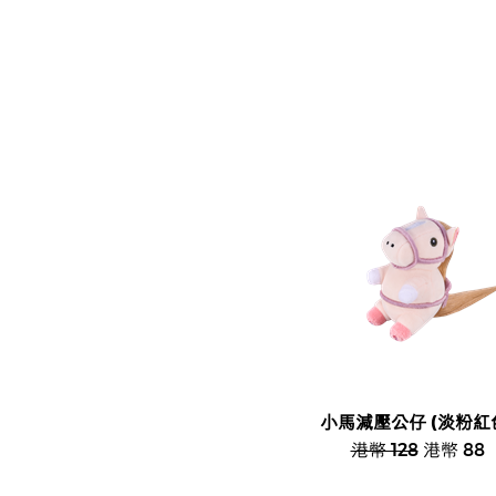
小馬減壓公仔 (淡粉紅
港幣 128
港幣 88