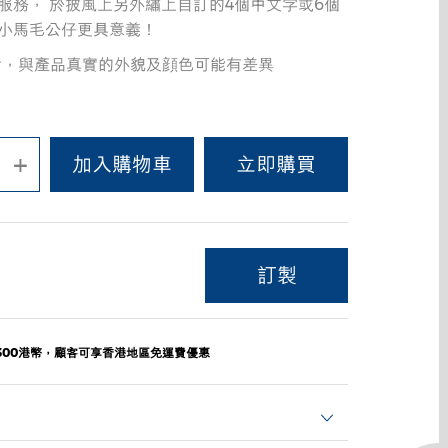
服務， 於披風上另外繡上自訂的4個中文字或6個
小馬毛公仔更具意義！
考，與產品真實的外貌及顔色可能有差異
+
訂製
300港幣，顧客可享香港地區免運費優惠