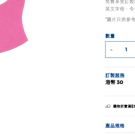
免費享受訂製
英文字母，令
*圖片只供參
數量
-
訂製服務
港幣 30
購物折實滿$
產品規格