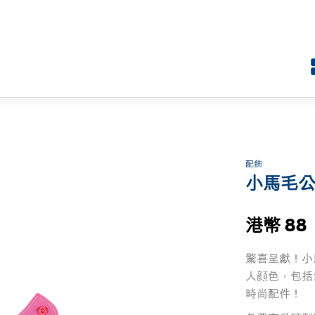
配飾
小馬毛公
港幣 88
驚喜呈獻！小
人顔色，包括
時尚配件！