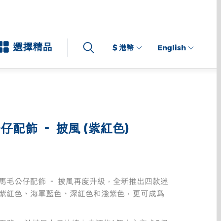
選擇精品
$ 港幣
English
仔配飾 － 披風 (紫紅色)
馬毛公仔配飾 － 披風再度升級，全新推出四款迷
紫紅色、海軍藍色、深紅色和淺紫色，更可成爲