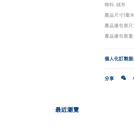
物料: 絨布
產品尺寸(毫米): 
產品連包裝尺寸(毫
產品連包裝重量(
個人化訂製服
分享
最近瀏覽