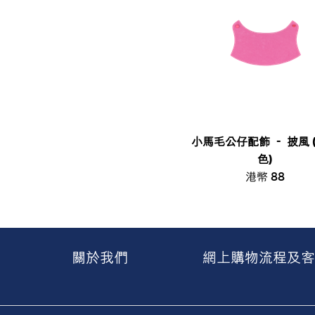
小馬毛公仔配飾 － 披風 
色)
港幣 88
關於我們
網上購物流程及客