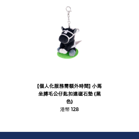
[個人化服務需額外時間] 小馬
坐膊毛公仔匙扣連磁石墊 (黑
色)
港幣 128