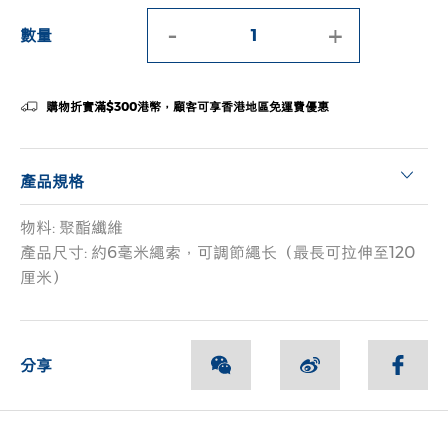
-
+
數量
購物折實滿$300港幣，顧客可享香港地區免運費優惠
產品規格
物料: 聚酯纖維
產品尺寸: 約6毫米繩索，可調節繩长（最長可拉伸至120
厘米）
分享