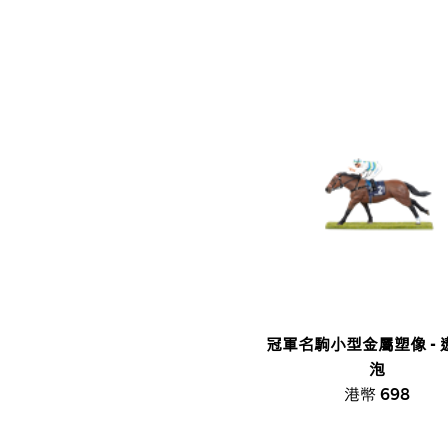
冠軍名駒小型金屬塑像 - 
泡
港幣 698