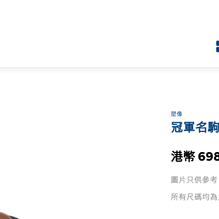
塑像
冠軍名駒
港幣 69
圖片只供參考
所有尺碼均為