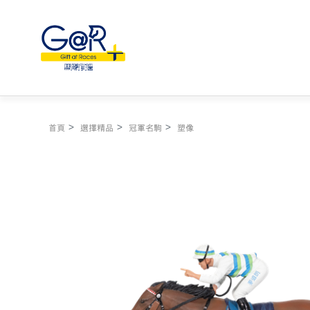
首頁
選擇精品
冠軍名駒
塑像