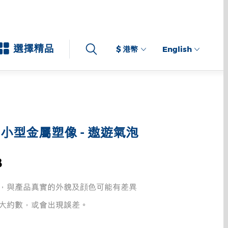
選擇精品
$ 港幣
English
小型金屬塑像 - 遨遊氣泡
8
，與產品真實的外貌及顔色可能有差異
大約數，或會出現誤差。