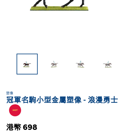
塑像
冠軍名駒小型金屬塑像 - 浪漫勇士
HOT
港幣 698