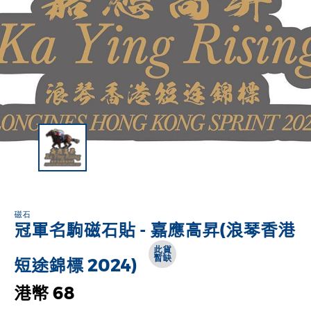
磁石
冠軍名駒磁石貼 - 嘉應高昇(浪琴香港
此貨
暫缺
短途錦標 2024)
港幣 68