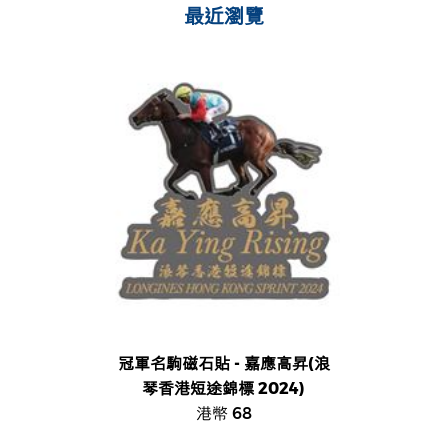
最近瀏覽
冠軍名駒磁石貼 - 嘉應高昇(浪
琴香港短途錦標 2024)
港幣 68