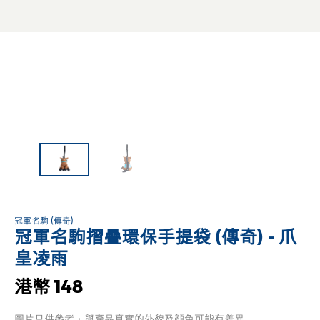
冠軍名駒 (傳奇)
冠軍名駒摺疊環保手提袋 (傳奇) - 爪
皇凌雨
港幣 148
圖片只供參考，與產品真實的外貌及顔色可能有差異