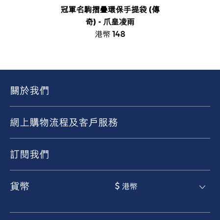
冠軍名駒摺疊環保手提袋 (傳
奇) - 爪皇凌雨
港幣 148
關於我們
網上購物流程及客戶服務
訂閱我們
貨幣
$ 港幣