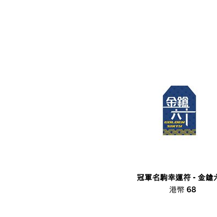
冠軍名駒幸運符 - 金鎗
港幣 68