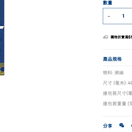
數量
-
購物折實滿$
產品規格
物料: 滌綸
尺寸 (毫米): 40
連包裝尺寸(毫米):
連包裝重量 (克)
分享