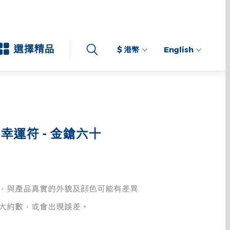
選擇精品
$ 港幣
English
幸運符 - 金鎗六十
，與產品真實的外貌及顔色可能有差異
大約數，或會出現誤差。