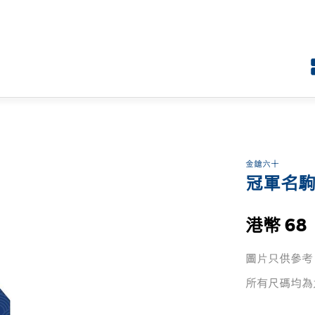
金鎗六十
冠軍名駒
港幣 68
圖片只供參考
所有尺碼均為