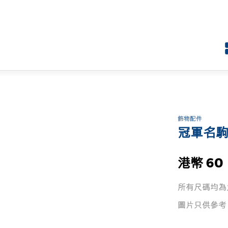
飾物配件
冠軍名駒
港幣 60
所有尺碼均為
圖片只供參考