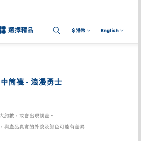
選擇精品
$ 港幣
English
中筒襪 - 浪漫勇士
大約數，或會出現誤差。
，與產品真實的外貌及顔色可能有差異