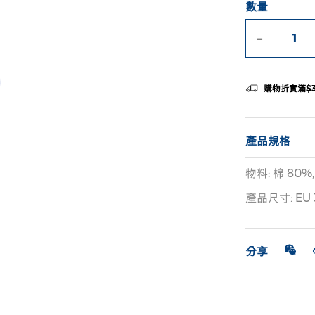
數量
-
購物折實滿$
產品規格
物料: 棉 80%
產品尺寸: EU 
分享